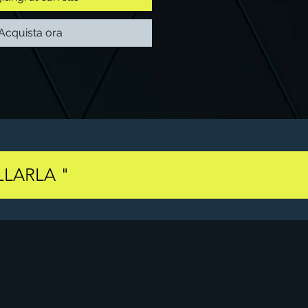
Acquista ora
LARLA "