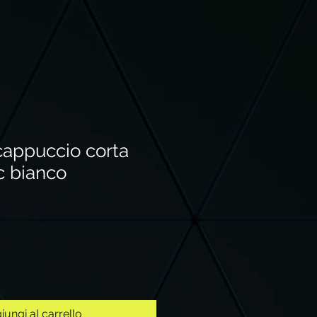
cappuccio corta
c bianco
iungi al carrello