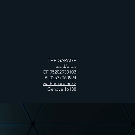
THE GARAGE
a.s.d/a.p.s
CF 95202930103
PI 02537060994
via Bernardini 72
Genova 16138